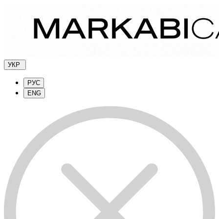
УКР
РУС
ENG