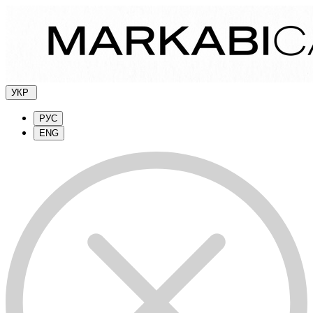
УКР
РУС
ENG