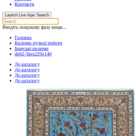
Контакти
Launch Live Ajax Search
Введіть пошукову фазу вище...
Головна
Килими ручної роботи
Іранські килими
dp02-5kes229x140
До каталогу
До каталогу
До каталогу
До каталогу