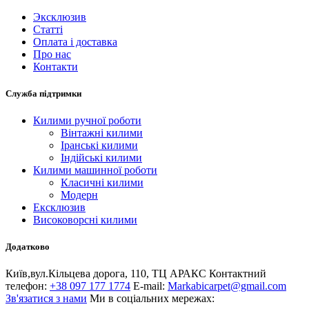
Эксклюзив
Статті
Оплата і доставка
Про нас
Контакти
Служба підтримки
Килими ручної роботи
Вінтажні килими
Іранські килими
Індійські килими
Килими машинної роботи
Класичні килими
Модерн
Ексклюзив
Високоворсні килими
Додатково
Київ,вул.Кiльцева дорога, 110, ТЦ АРАКС
Контактний
телефон:
+38 097 177 1774
E-mail:
Markabicarpet@gmail.com
Зв'язатися з нами
Ми в соціальних мережах: