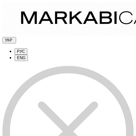
УКР
РУС
ENG