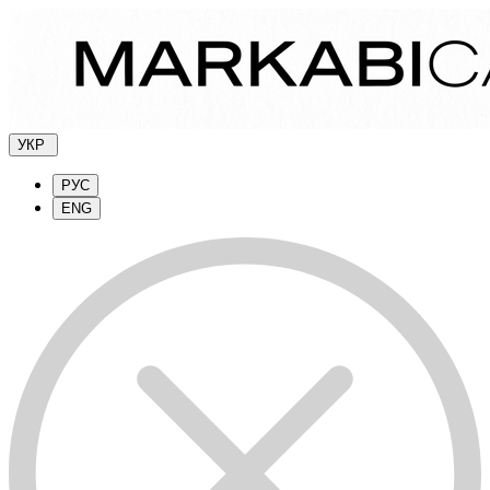
УКР
РУС
ENG