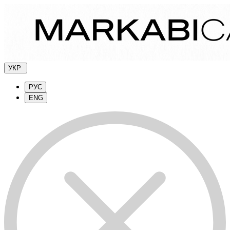
УКР
РУС
ENG