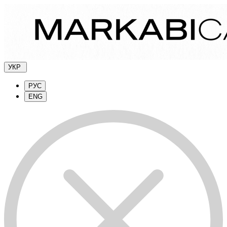
УКР
РУС
ENG