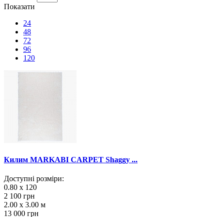
Показати
24
48
72
96
120
Килим MARKABI CARPET Shaggy ...
Доступні розміри:
0.80 x 120
2 100 грн
2.00 x 3.00 м
13 000 грн